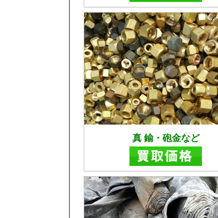
真 鍮・砲金など