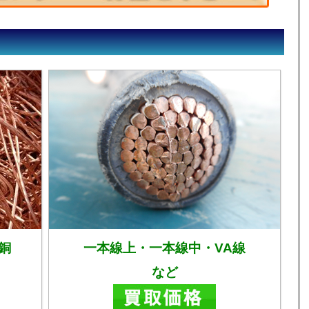
銅
一本線上・一本線中・VA線
など